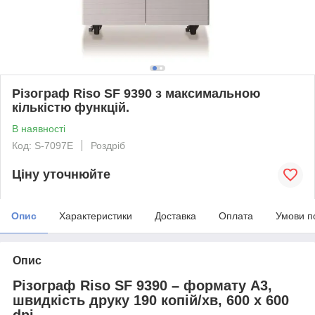
Різограф Riso SF 9390 з максимальною
кількістю функцій.
В наявності
Код: S-7097E
Роздріб
Ціну уточнюйте
Опис
Характеристики
Доставка
Оплата
Умови п
Опис
Різограф Riso SF 9390
–
формату А3,
швидкість друку 190 копій/хв, 600 х 600
dpi.