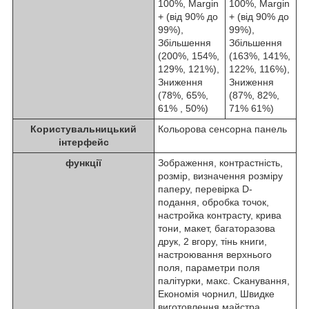
100%, Margin
100%, Margin
+ (від 90% до
+ (від 90% до
99%),
99%),
Збільшення
Збільшення
(200%, 154%,
(163%, 141%,
129%, 121%),
122%, 116%),
Зниження
Зниження
(78%, 65%,
(87%, 82%,
61% , 50%)
71% 61%)
Користувальницький
Кольорова сенсорна панель
інтерфейс
функції
Зображення, контрастність,
розмір, визначення розміру
паперу, перевірка D-
подання, обробка точок,
настройка контрасту, крива
тони, макет, багаторазова
друк, 2 вгору, тінь книги,
настроювання верхнього
поля, параметри поля
палітурки, макс. Сканування,
Економія чорнил, Швидке
виготовлення майстра,