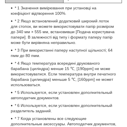
* 1 Значення вимірювання при установці на
коефіцієнт відтворення 100%.
* 2 Якщо встановлений додатковий широкий лоток
для стопок, ви можете використовувати папір розміром
до 340 мм × 555 мм, встановивши [Подача користувача
папери]. В залежності від типу і формату паперу папір
може бути вирівняна неправильно.
* 3 При використанні паперу наступної щільності; 64
пмм до 80 пмм.
* 4 Якщо температура всередині друкованого
барабана (циліндра) менше 15 ℃, [190ppm] не може
використовуватися. Если температура внутри печатного
барабана (цилиндра) меньше 5 ℃, [160ppm] не может
использоваться.
* 5 Используется, если установлен дополнительный
автоподатчик документов.
* 6 Используется, если установлен дополнительный
разделитель заданий.
* 7 Когда установлены все следующие
дополнительные аксессуары. Автоподатчик документов,