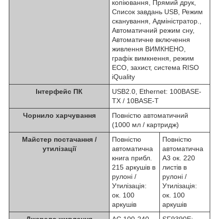
копіювання, Прямий друк,
Список завдань USB, Режим
сканування, Адміністратор.,
Автоматичний режим сну,
Автоматичне включення
живлення ВИМКНЕНО,
графік вимкнення, режим
ECO, захист, система RISO
iQuality
Інтерфейс ПК
USB2.0, Ethernet: 100BASE-
TX / 10BASE-T
Чорнило харчування
Повністю автоматичний
(1000 мл / картридж)
Майстер постачання /
Повністю
Повністю
утилізації
автоматична
автоматична
книга прибл.
A3 ок. 220
215 аркушів в
листів в
рулоні /
рулоні /
Утилізація:
Утилізація:
ок. 100
ок. 100
аркушів
аркушів