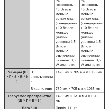
В),
В),
готовность:
готовность:
45 Вт или
45 Вт или
меньше,
меньше,
режим сна:
режим сна:
(стандартный
(стандартный
) 10 Вт или
) 10 Вт или
меньше,
меньше,
(низкий
(низкий
уровень) 1,5
уровень) 1,5
Вт или
Вт или
меньше,
меньше,
отключение
отключение
питания: 0,5
питания: 0,5
W или ниже
W или ниже
Размеры (Ш
В
1420 мм × 705 мм × 1065 мм
× Г
* 8
× В
* 9
использовани
)
и
В хранилище
780 мм × 705 мм × 1065 мм
Требуемое пространство
1420 мм × 1310 мм × 1515
(Ш × Г × В
* 9
)
мм
Вага
* 10
Прибл. 111 кг