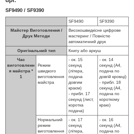
SF9490 / SF9390
SF9490
SF9390
Майстер Виготовлення /
Високошвидкісне цифрове
Друк Методи
мастеринг / Повністю
автоматичний друк
Оригінальний тип
Книгу або аркуш
Час
- ок. 15
- ок. 14
виготовленн
Режим
секунд
секунд (A4,
я майстра
*
швидкого
(літера,
подача по
1
виготовлення
подача
довгій кромці)
майстра
довгим
- прибл. 18
краєм)
секунд (A4,
- прибл. 17
подача по
секунд (лист,
короткому
коротка
краю)
подача)
Нормальний
- ок. 17
- ок. 16
режим
секунд
секунд (A4,
виготовлення
(літера,
подача по