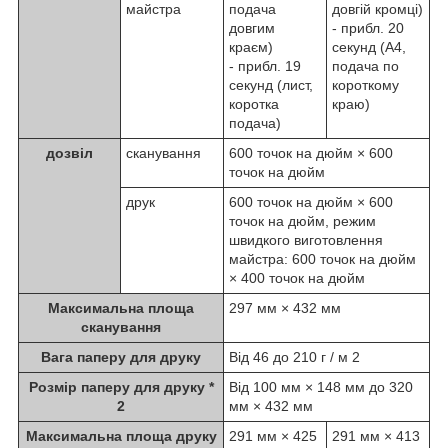
майстра
подача
довгій кромці)
довгим
- прибл. 20
краєм)
секунд (A4,
- прибл. 19
подача по
секунд (лист,
короткому
коротка
краю)
подача)
дозвіл
сканування
600 точок на дюйм × 600
точок на дюйм
друк
600 точок на дюйм × 600
точок на дюйм, режим
швидкого виготовлення
майстра: 600 точок на дюйм
× 400 точок на дюйм
Максимальна площа
297 мм × 432 мм
сканування
Вага паперу для друку
Від 46 до 210 г / м 2
Розмір паперу для друку
*
Від 100 мм × 148 мм до 320
2
мм × 432 мм
Максимальна площа друку
291 мм × 425
291 мм × 413