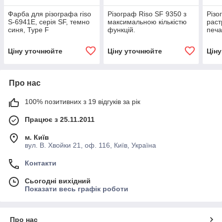
Фарба для різографа riso
Різограф Riso SF 9350 з
Різо
S-6941E, серія SF, темно
максимальною кількістю
раст
синя, Type F
функцій.
печа
Ціну уточнюйте
Ціну уточнюйте
Цін
Про нас
100% позитивних з 19 відгуків за рік
Працює з 25.11.2011
м. Київ
вул. В. Хвойки 21, оф. 116, Київ, Україна
Контакти
Сьогодні вихідний
Показати весь графік роботи
Про нас