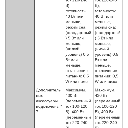
ток 220-240
ток 220-240
В),
В),
готовность:
готовность:
40 Вт или
40 Вт или
меньше,
меньше,
режим сна:
режим сна:
(стандартный
(стандартный
) 5 Вт или
) 5 Вт или
меньше,
меньше,
(низкий
(низкий
уровень) 0,5
уровень) 0,5
Вт или
Вт или
меньше,
меньше,
отключение
отключение
питания: 0,5
питания: 0,5
W или ниже
W или ниже
Дополнитель
Максимум.
Максимум.
ные
430 Вт
430 Вт
аксессуары
(переменный
(переменный
подключены
*
ток 100-120
ток 100-120
7
В), 400 Вт
В), 400 Вт
(переменный
(переменный
ток 220-240
ток 220-240