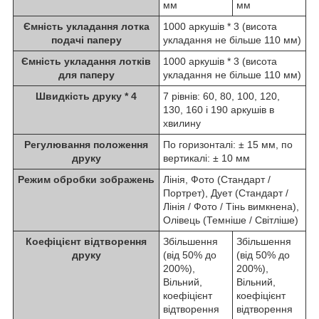
мм
мм
Ємність укладання лотка
1000 аркушів
* 3
(висота
подачі паперу
укладання не більше 110 мм)
Ємність укладання лотків
1000 аркушів
* 3
(висота
для паперу
укладання не більше 110 мм)
Швидкість друку
* 4
7 рівнів: 60, 80, 100, 120,
130, 160 і 190 аркушів в
хвилину
Регулювання положення
По горизонталі: ± 15 мм, по
друку
вертикалі: ± 10 мм
Режим обробки зображень
Лінія, Фото (Стандарт /
Портрет), Дует (Стандарт /
Лінія / Фото / Тінь вимкнена),
Олівець (Темніше / Світліше)
Коефіцієнт відтворення
Збільшення
Збільшення
друку
(від 50% до
(від 50% до
200%),
200%),
Вільний,
Вільний,
коефіцієнт
коефіцієнт
відтворення
відтворення