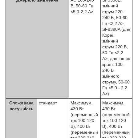
Джерело живлення
AC 100-240
SF9390E:
В, 50-60 Гц
змінний
<5,0-2,2 А>
струм 220-
240 В, 50-60
Гц <2,2 А>,
SF9390A (для
Кореї:
змінний
струм 220 В,
60 Гц <2,2
А>, для інших
країн: 100-
240 В
змінного
струму, 50-60
Гц <5,0 - 2.2
А>)
Споживана
стандарт
Максимум.
Максимум.
потужність
430 Вт
430 Вт
(переменный
(переменный
ток 100-120
ток 100-120
В), 400 Вт
В), 400 Вт
(переменный
(переменный