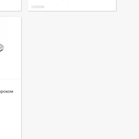
1020550
 кроком