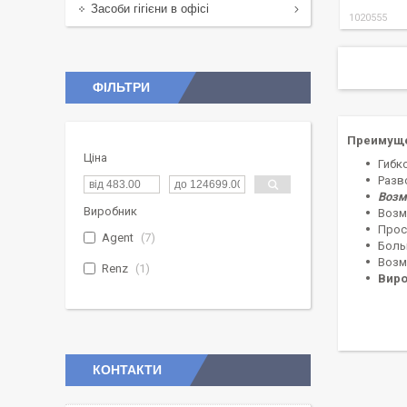
Засоби гігієни в офісі
1020555
ФІЛЬТРИ
Преимуще
Ціна
Гибк
Разв
Возм
Виробник
Возм
Прос
Agent
7
Боль
Возм
Renz
1
Виро
КОНТАКТИ