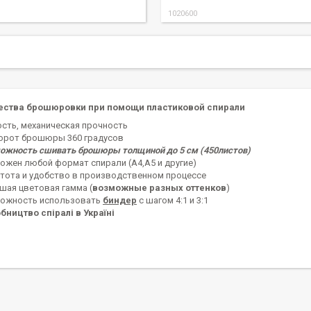
1020600
ства брошюровки при помощи пластиковой спирали
ость, механическая прочность
орот брошюры 360 градусов
ожность сшивать брошюры толщиной до 5 см (450листов)
ожен любой формат спирали (А4,А5 и другие)
тота и удобство в производственном процессе
шая цветовая гамма (
возможные разных оттенков
)
ожность использовать
биндер
с шагом 4:1 и 3:1
бництво спіралі в Україні