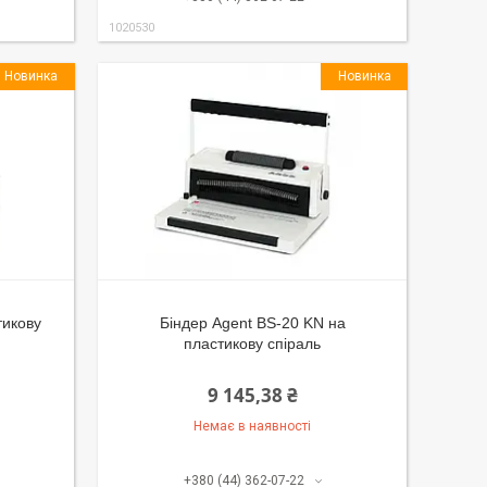
1020530
Новинка
Новинка
тикову
Біндер Agent BS-20 KN на
пластикову спіраль
9 145,38 ₴
Немає в наявності
+380 (44) 362-07-22