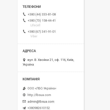
+380 (44) 333-81-08
+380 (73) 158-44-41
Lifecell
+380 (67) 341-91-01
Viber
вул. В. Хвойки 21, оф. 116, Київ,
Україна
ООО «ЛБС-Україна»
http://lbsua.com
admin@lbsua.com
+380982610152