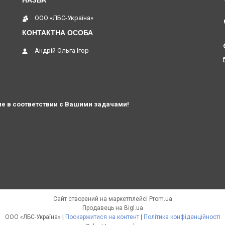
ООО «ЛБС-Україна»
Андрій Ольга Ігор
е в соответствии с Вашими задачами!
Сайт створений на маркетплейсі
Prom.ua
Продавець на Bigl.ua
ООО «ЛБС-Україна» |
Поскаржитися на контент
|
Політика конфіденційності