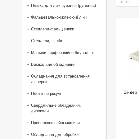
1010300
Плівка для ламінування (рулонна)
Фальцевально-склеюючі лінії
Степлери-фальцівники
Степлери, скоби
Машини перфораційно-бігувальні
Висікальне обладнання
Обладнання для встановлення
люверсів
Біндер 
Плоттери ріжучі
Свердлильне обладнання,
дироколи
Проволокошвейні машини
Обладнання для обробки