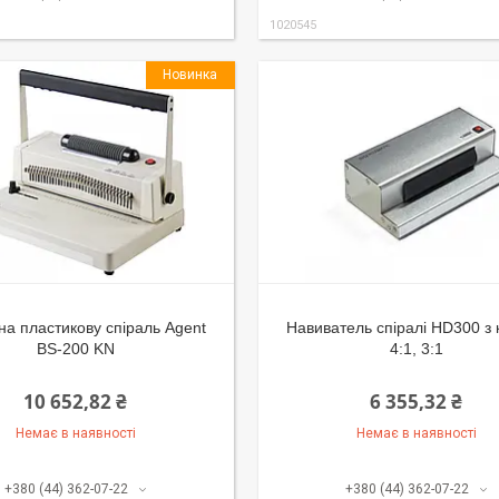
1020545
Новинка
на пластикову спіраль Agent
Навиватель спіралі HD300 з
BS-200 KN
4:1, 3:1
10 652,82 ₴
6 355,32 ₴
Немає в наявності
Немає в наявності
+380 (44) 362-07-22
+380 (44) 362-07-22