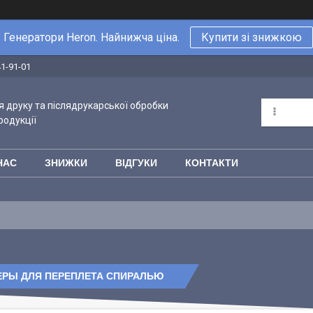
Генератори Heron. Найнижча ціна.
Купити зі знижкою
41-91-01
 друку та післядрукарської обробки
родукції
НАС
ЗНИЖКИ
ВІДГУКИ
КОНТАКТИ
ЕРЫ ДЛЯ ПЕРЕПЛЕТА СПИРАЛЬЮ