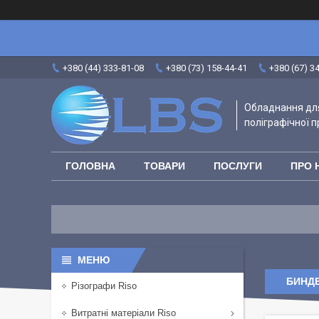
+380 (44) 333-81-08
+380 (73) 158-44-41
+380 (67) 3
Обладнання для
поліграфічної п
ГОЛОВНА
ТОВАРИ
ПОСЛУГИ
ПРО 
БИНД
Різографи Riso
Витратні матеріали Riso