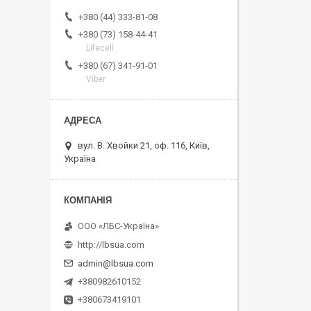
+380 (44) 333-81-08
+380 (73) 158-44-41
Lifecell
+380 (67) 341-91-01
Viber
вул. В. Хвойки 21, оф. 116, Київ,
Україна
ООО «ЛБС-Україна»
http://lbsua.com
admin@lbsua.com
+380982610152
+380673419101