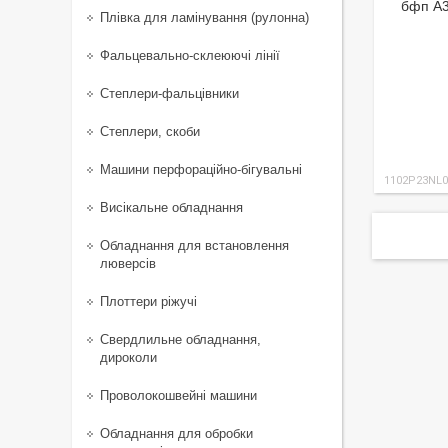
бфп А
Плівка для ламінування (рулонна)
Фальцевально-склеюючі лінії
Степлери-фальцівники
Степлери, скоби
Машини перфораційно-бігувальні
1102P23NL0
Висікальне обладнання
Обладнання для встановлення
люверсів
Плоттери ріжучі
Свердлильне обладнання,
дироколи
Проволокошвейні машини
Обладнання для обробки