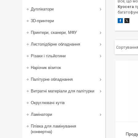
Все, що мо
Kyocera
п
Дуплікатори
багатофунк
3D-принтери
Принтери, сканери, МФУ
Листопідбірне обладнання
Різаки і гільйотини
Нарізчик візиток
Палітурне обладнання
Витратні матеріали для палітурки
Округлювачі кутів
Ламінатори
Плівка для ламінування
(конвертна)
Проду