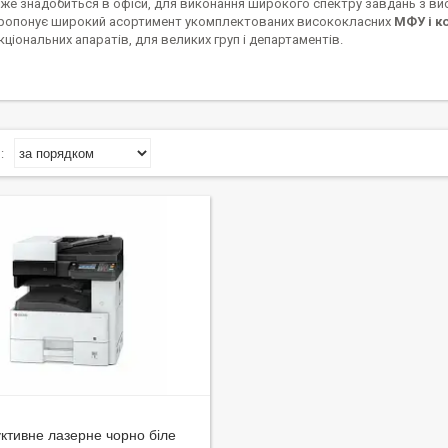
же знадобиться в офіси, для виконання широкого спектру завдань з вис
ропонує широкий асортимент укомплектованих висококласних
МФУ і к
ціональних апаратів, для великих груп і департаментів.
ктивне лазерне чорно біле