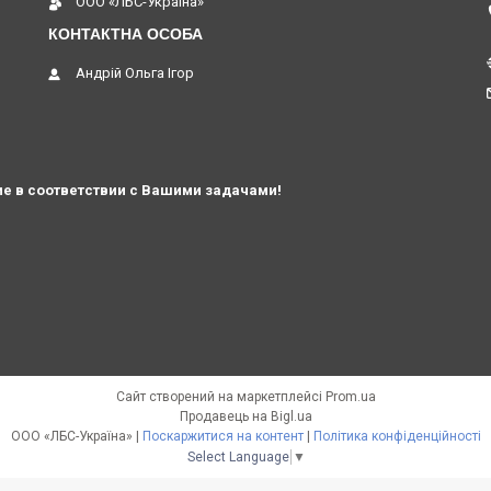
ООО «ЛБС-Україна»
Андрій Ольга Ігор
е в соответствии с Вашими задачами!
Сайт створений на маркетплейсі
Prom.ua
Продавець на Bigl.ua
ООО «ЛБС-Україна» |
Поскаржитися на контент
|
Політика конфіденційності
Select Language
▼