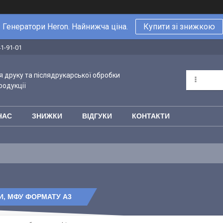
Генератори Heron. Найнижча ціна.
Купити зі знижкою
41-91-01
 друку та післядрукарської обробки
родукції
НАС
ЗНИЖКИ
ВІДГУКИ
КОНТАКТИ
И, МФУ ФОРМАТУ А3