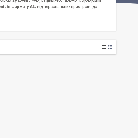
окою ефективністю, надійністю і якістю. Корпорація
опірів формату А3,
від персональних пристроїв, до