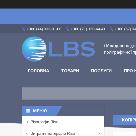
+380 (44) 333-81-08
+380 (73) 158-44-41
+380 (67) 3
Обладнання для
поліграфічної п
ГОЛОВНА
ТОВАРИ
ПОСЛУГИ
ПРО 
КОПІР
Різографи Riso
Витратні матеріали Riso